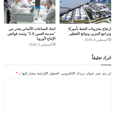
.
س
و
م
ق
ي
ط
اً
ر
ب
ت
ق
ارتفاع مخزونات النفط بأميركا
اتحاد الصناعات الألماني يحذر من
ج
وتراجع البنزين ونواتج التقطير
“صدمة الصين 2.0” وتمدد فوائض
م
الإنتاج لأوروبا
د
ة
أغسطس 6, 2026
د
ا
أغسطس 2, 2026
ا
ل
س
ج
اترك تعليقاً
ت
ز
ي
ا
ا
ئ
لن يتم نشر عنوان بريدك الإلكتروني.
الحقول الإلزامية مشار إليها بـ
*
ء
ر
ه
ا
ا
ل
ت
ع
ل