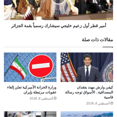
ع
ط
د
ر
إ
أ
س
و
ا
ل
أمير قطر أول زعيم خليجي سيشارك رسمياً بقمة الجزائر
ء
ز
ة
ع
مقالات ذات صلة
و
ي
ز
م
ي
خ
ر
ل
ة
ي
ا
ج
ل
ي
د
س
ا
ي
كيفن وارش مهدد بفقدان
وزارة الخزانة الأميركية تعلن إلغاء
خ
ش
المصداقية.. الأسواق توجه رسالة
عقوبات مرتبطة بإيران
ل
ا
قاسية
أغسطس 6, 2026
ي
ر
أغسطس 6, 2026
ة
ك
.
ر