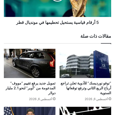
م
ط
ق
ل
ي
ا
ا
ق
س
5 أرقام قياسية يستحيل تحطيمها في مونديال قطر
ا
ي
ل
ة
مقالات ذات صلة
م
ي
و
س
ن
ت
د
ح
ي
ي
ا
ل
ل
ت
:
ح
أ
ط
“نوفو نورديسك” للأدوية تعلن تراجع
تمويل جديد يرفع تقييم “مووف”
ش
ي
أرباح الربع الثاني وترفع توقعاتها
المدعومة من “أوبر” لنحو 2.1 مليار
ع
م
السنوية
دولار
ر
ه
أغسطس 6, 2026
أغسطس 6, 2026
ب
ا
أ
ف
ن
ي