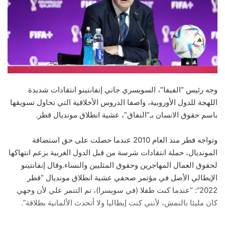
وجه رئيس “الفيفا”، السويسري جاني إنفانتينو انتقادات شديدة
اللهجة للدول الأوروبية، واصفا الدروس الأخلاقية التي تحاول تسويقها
باسم حقوق الانسان بـ”النفاق”، عشية انطلاق مونديال قطر.
وتواجه قطر منذ العام 2010 عندما حصلت على حق استضافة
المونديال، حملة انتقادات شرسة من قبل الدول الغربية بزعم انتهاكها
لحقوق العمال المهاجرين وحقوق المثليين والنساء.وقال إنفانتينو
الإيطالي الأصل في مؤتمر صحفي عشية انطلاق مونديال “قطر
2022”: “عندما كنت طفلا (في سويسرا)، تم التنمر علي لأن وجهي
كان مليئا بالنمش، لأنني كنت إيطاليا ولا أتحدث الألمانية بطلاقة”.