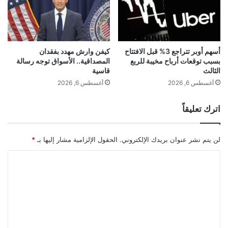
ي
م
ع
و
ر
ن
ب
د
ي
ي
أسهم أوبر تتراجع 3% قبل الافتتاح
كيفن وارش مهدد بفقدان
و
بسبب توقعات أرباح مخيبة للربع
المصداقية.. الأسواق توجه رسالة
ا
الثالث
قاسية
م
ل
ث
ق
أغسطس 6, 2026
أغسطس 6, 2026
ل
ط
ي
ر
اترك تعليقاً
و
ع
ا
لن يتم نشر عنوان بريدك الإلكتروني.
الحقول الإلزامية مشار إليها بـ
*
م
ل
ا
م
ل
ه
ت
ا
ج
ع
ر
ل