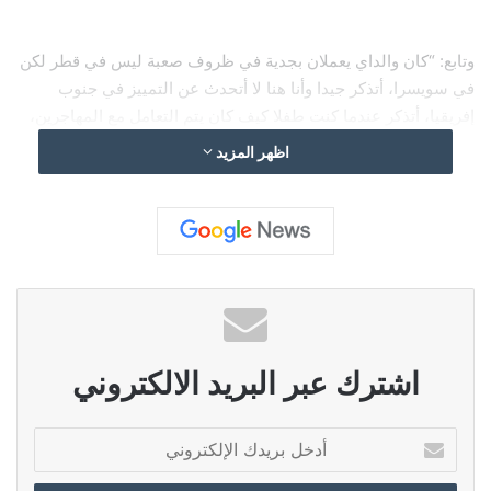
وتابع: “كان والداي يعملان بجدية في ظروف صعبة ليس في قطر لكن
في سويسرا، أتذكر جيدا وأنا هنا لا أتحدث عن التمييز في جنوب
إفريقيا، أتذكر عندما كنت طفلا كيف كان يتم التعامل مع المهاجرين،
ما كان يحصل من إجراءات لدخول هذه الدولة أو تلك”.
اظهر المزيد
ووصف إنفانتينو الانتقادات المتعلقة بكأس العالم 2022 بـ”الدروس
الأخلاقية” التي تنم عن “النفاق”: “أنا هنا ليس لإعطائكم دروسا في
الحياة، لكن ما يحصل في الوقت الحالي هنا ليس عادلا على الإطلاق.
الانتقادات المتعلقة بكأس العالم تنم عن نفاق”.
اشترك عبر البريد الالكتروني
أ
وتابع “بالنسبة إلينا كأوروبيين ما قمنا به على مدار 3 آلاف سنة
د
سابقة، يتعين علينا الاعتذار عنه على مدار 3 آلاف سنة مقبلة قبل أن
خ