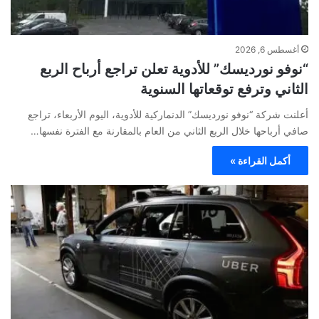
أغسطس 6, 2026
“نوفو نورديسك” للأدوية تعلن تراجع أرباح الربع
الثاني وترفع توقعاتها السنوية
أعلنت شركة “نوفو نورديسك” الدنماركية للأدوية، اليوم الأربعاء، تراجع
صافي أرباحها خلال الربع الثاني من العام بالمقارنة مع الفترة نفسها…
أكمل القراءة »