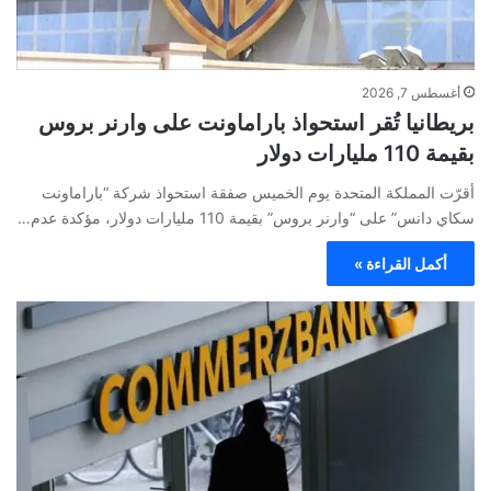
أغسطس 7, 2026
بريطانيا تُقر استحواذ باراماونت على وارنر بروس
بقيمة 110 مليارات دولار
أقرّت المملكة المتحدة يوم الخميس صفقة استحواذ شركة “باراماونت
سكاي دانس” على “وارنر بروس” بقيمة 110 مليارات دولار، مؤكدة عدم…
أكمل القراءة »