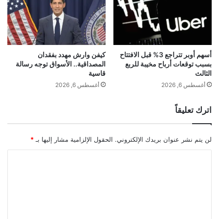
ع
ا
اً
ئ
ف
م
ي
ا
ر
ل
م
ك
أسهم أوبر تتراجع 3% قبل الافتتاح
كيفن وارش مهدد بفقدان
ض
بسبب توقعات أرباح مخيبة للربع
المصداقية.. الأسواق توجه رسالة
ر
الثالث
قاسية
ا
ا
ن
ه
أغسطس 6, 2026
أغسطس 6, 2026
2
ي
0
ة
اترك تعليقاً
2
ا
3
ل
م
د
لن يتم نشر عنوان بريدك الإلكتروني.
الحقول الإلزامية مشار إليها بـ
*
ن
ي
ا
ن
ا
خ
ي
ل
ر
ة
ت
ا
ج
ع
ع
ل
ز