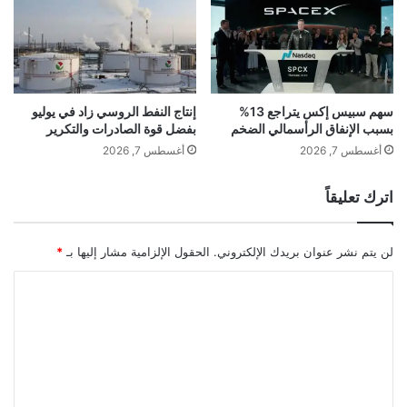
ل
ل
م
ل
ا
م
ن
ر
ي
ا
ا
ه
سهم سبيس إكس يتراجع 13%
إنتاج النفط الروسي زاد في يوليو
بسبب الإنفاق الرأسمالي الضخم
بفضل قوة الصادرات والتكرير
ن
ة
أغسطس 7, 2026
أغسطس 7, 2026
ض
د
اترك تعليقاً
ش
ر
ك
لن يتم نشر عنوان بريدك الإلكتروني.
الحقول الإلزامية مشار إليها بـ
*
ا
ت
ا
ا
ل
ل
ت
ت
ك
ع
ن
ل
و