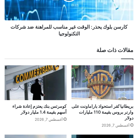
ب
"
akhabarqatar.com — قفزة بمؤشرات “وول ستريت” بعد
ل
ت
و
نتائج “إنفيديا” وبيانات الوظائف
ع
ك
ت
ي
كارسن بلوك يحذر: الوقت غير مناسب للمراهنة ضد شركات
ز
ح
التكنولوجيا
م
ذ
ش
ر
مقالات ذات صلة
ط
:
ب
ا
2
ل
3
و
0
ق
0
ت
و
غ
ظ
ي
ي
ر
بريطانيا تُقر استحواذ باراماونت على
كومرتس بنك يعتزم إعادة شراء
ف
م
وارنر بروس بقيمة 110 مليارات
أسهم بقيمة 1.4 مليار دولار
ة
ن
دولار
أغسطس 7, 2026
ف
ا
أغسطس 7, 2026
ي
س
أ
ب