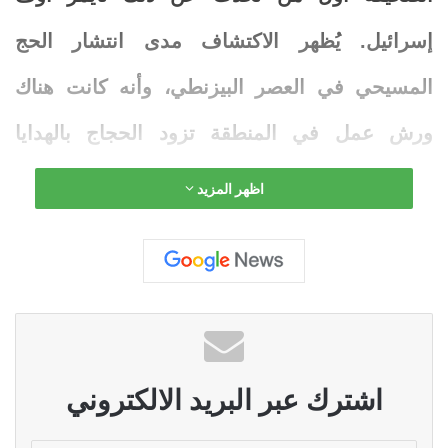
إسرائيل
. يُظهر الاكتشاف مدى انتشار الحج
المسيحي في العصر البيزنطي، وأنه كانت هناك
ورش
عمل
في المنطقة تزود الحجاج بالهدايا
التذكارية.
اظهر المزيد
ميزات قطعة أثرية
يتكون القالب من جزأين وكان مخصصاً لصب
الأمبولات، مزيناً بصليب ونقش يوناني مترجم “بركة
الرب من الأماكن المقدسة”. يمكن أن تحتوي هذه
اشترك عبر البريد الالكتروني
السفن على النفط أو الماء أو التربة المرتبطة