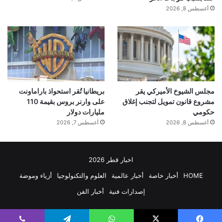
أغسطس 8, 2026
■ مصدر الخبر الأصلي
نشر لأول مرة على:
naukatv.ru
مجلس الشيوخ الأميركي يقر
بريطانيا تُقر استحواذ باراماونت
تاريخ النشر:
2025-12-26 11:20:00
مشروع قانون تمويل لتجنب إغلاق
على وارنر بروس بقيمة 110
حكومي
مليارات دولار
أغسطس 8, 2026
أغسطس 7, 2026
الكاتب:
تنويه من موقع “yalebnan.org”:
اخبار قطر 2026
HOME
أخبار خاصة
أخبار عالمية
العلوم والتكنولوجيا
أزياء وموضة
اقرأ أيضًا:
سهم سبيس إكس يتراجع 13%
إصدارات فنية
أخبار الفن
بسبب الإنفاق الرأسمالي الضخم