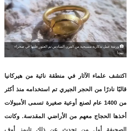
ورشة عمل تذكارية مسيحية من القرن السادس تم العثور عليها في صحراء
يهودا
اكتشف علماء الآثار في منطقة نائية من هيركانيا
قالبًا نادرًا من الحجر الجيري تم استخدامه منذ أكثر
من 1400 عام لصنع أوعية صغيرة تسمى الأمبولات
أخذها الحجاج معهم من الأراضي المقدسة. وكانت
الصحيفة أول من تحدث عن ذلك
تايمز أوف