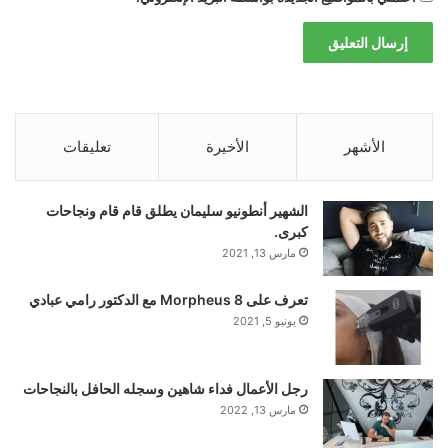
حجري. تساعد مجمل الاكتشافات على
إعادة
بناء
الحياة اليومية للدير والتفاعل مع الحجاج.
الأشهر
الأخيرة
تعليقات
الشهير أنطونيو سليمان يطلق قام قام ونجاحات
يقول فريق علماء الآثار: “جميع الاكتشافات
كبرى.
مارس 13, 2021
هي الآن في مرحلة الحفظ والتحليل، ولكن
تعرف على Morpheus 8 مع الدكتور رامي عبادي
من الواضح بالفعل مدى أهمية هذه المنطقة
يونيو 5, 2021
لفهم الحياة الرهبانية البيزنطية”.
رجل الأعمال فداء شاهين وسجله الحافل بالنجاحات
مارس 13, 2022
اقرأ أيضًا:
بريطانيا تُقر استحواذ باراماونت