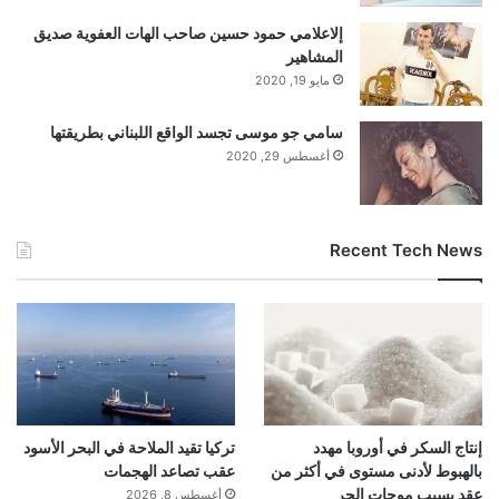
على وارنر بروس بقيمة 110 مليارات
إلاعلامي حمود حسين صاحب الهات العفوية صديق
المشاهير
دولار
مايو 19, 2020
سامي جو موسى تجسد الواقع اللبناني بطريقتها
أغسطس 29, 2020
تحتفظ صحراء يهودا بأهمية تاريخية: حيث تستمر
جبالها ووديانها ومساراتها القديمة في جذب
Recent Tech News
المستكشفين والسياح.
اشترك واقرأ “العلم” في
برقية
إنتاج السكر في أوروبا مهدد
تركيا تقيد الملاحة في البحر الأسود
بالهبوط لأدنى مستوى في أكثر من
عقب تصاعد الهجمات
عقد بسبب موجات الحر
أغسطس 8, 2026