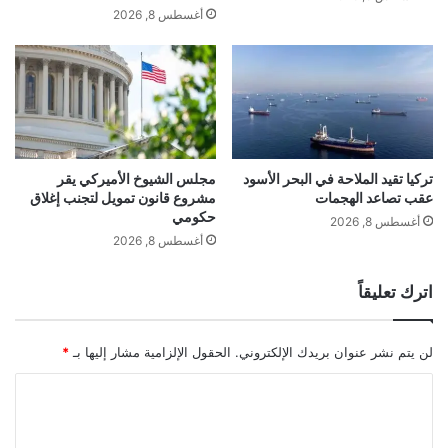
س
ت
الشرق الأوسط اليوم ليس مجرد بئر نفط على
أغسطس 8, 2026
ع
ص
ا
ح
خارطة الطاقة الدولية، بل قلب الصناعة
ر
ي
ا
ح
العالمية، وأي اضطراب في المضيق يخلق
ل
ح
صدمة مباشرة للاقتصاد العالمي بأسره.
و
ا
ق
د
و
ة
تركيا تقيد الملاحة في البحر الأسود
مجلس الشيوخ الأميركي يقر
د
عقب تصاعد الهجمات
مشروع قانون تمويل لتجنب إغلاق
.
حكومي
2
.
أغسطس 8, 2026
5
م
أغسطس 8, 2026
%
ئ
ب
ا
اترك تعليقاً
س
ت
ب
ا
ب
ل
لن يتم نشر عنوان بريدك الإلكتروني.
الحقول الإلزامية مشار إليها بـ
*
ح
م
ر
ل
ا
ب
ي
ل
إ
ا
ي
ت