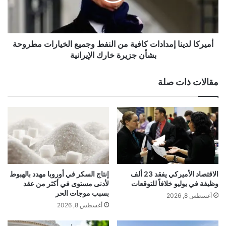
ا
ل
ل
ن
د
ف
ي
akhabarqatar.com — أسهم السبع الكبار تدخل مرحلة تصحيح
ط
ن
أميركا لدينا إمدادات كافية من النفط وجميع الخيارات مطروحة
حادة.. مئات المليارات تتبخر!
و
ا
بشأن جزيرة خارك الإيرانية
ا
إ
ل
م
مقالات ذات صلة
غ
د
أسهم
السبع
الكبار
تدخل
ا
ا
ز
د
مرحلة
.
ا
.
ت
ق
ك
ل
ا
ب
ف
ا
ي
الاقتصاد الأميركي يفقد 23 ألف
إنتاج السكر في أوروبا مهدد بالهبوط
ل
ة
وظيفة في يوليو خلافاً للتوقعات
لأدنى مستوى في أكثر من عقد
ص
م
بسبب موجات الحر
أغسطس 8, 2026
ن
ن
أغسطس 8, 2026
ا
ا
ع
ل