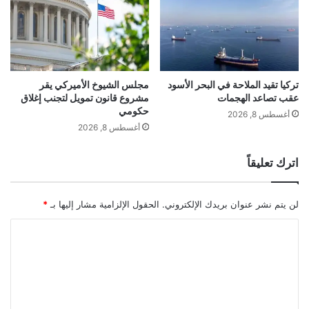
ا
ن
ت
ف
ا
ط
ل
و
ع
ج
ا
م
تركيا تقيد الملاحة في البحر الأسود
مجلس الشيوخ الأميركي يقر
ل
عقب تصاعد الهجمات
مشروع قانون تمويل لتجنب إغلاق
ي
حكومي
م
ع
أغسطس 8, 2026
ي
ا
أغسطس 8, 2026
ة
ل
ت
خ
اترك تعليقاً
ح
ي
ت
ا
ا
ر
لن يتم نشر عنوان بريدك الإلكتروني.
الحقول الإلزامية مشار إليها بـ
*
ل
ا
ت
ت
ا
ه
م
ل
د
ط
ي
ت
ر
د
و
ع
ح