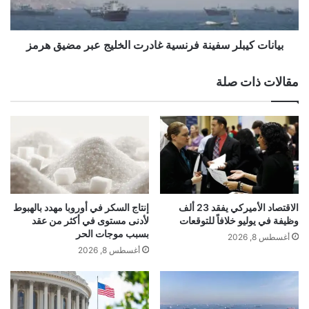
ك
ي
ي
ب
akhabarqatar.com — نفقات وقود الطائرات بأميركا تقفز
و
ل
بيانات كيبلر سفينة فرنسية غادرت الخليج عبر مضيق هرمز
56% إلى 5 مليارات دولار في مارس
ت
ر
و
س
مقالات ذات صلة
ا
ف
ص
ي
الطائرات
بأميركا
تقفز
نفقات
ل
ن
ا
ة
وقود
ل
ف
ت
ر
ل
ن
و
س
ي
ي
الاقتصاد الأميركي يفقد 23 ألف
إنتاج السكر في أوروبا مهدد بالهبوط
ح
ة
وظيفة في يوليو خلافاً للتوقعات
لأدنى مستوى في أكثر من عقد
ب
غ
بسبب موجات الحر
أغسطس 8, 2026
د
ا
أغسطس 8, 2026
ع
د
م
ر
ا
ت
ل
ا