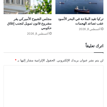
ي
ل
ن
خ
ل
ي
تركيا تقيد الملاحة في البحر الأسود
مجلس الشيوخ الأميركي يقر
عقب تصاعد الهجمات
مشروع قانون تمويل لتجنب إغلاق
ج
حكومي
ع
أغسطس 8, 2026
ب
أغسطس 8, 2026
ر
م
اترك تعليقاً
ض
ي
ق
لن يتم نشر عنوان بريدك الإلكتروني.
الحقول الإلزامية مشار إليها بـ
*
ه
ر
ا
م
ل
ز
ت
ع
ل
ي