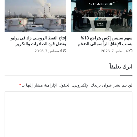
ب
ف
ا
ا
ل
ئ
ا
ض
ق
ا
ت
ل
سهم سبيس إكس يتراجع 13%
إنتاج النفط الروسي زاد في يوليو
ص
بسبب الإنفاق الرأسمالي الضخم
بفضل قوة الصادرات والتكرير
ت
ا
ج
أغسطس 7, 2026
أغسطس 7, 2026
د
ا
ي
ر
اترك تعليقاً
ي
ق
ب
لن يتم نشر عنوان بريدك الإلكتروني.
الحقول الإلزامية مشار إليها بـ
*
ي
ل
ا
ز
ل
ي
ا
ت
ر
ع
ة
ل
ت