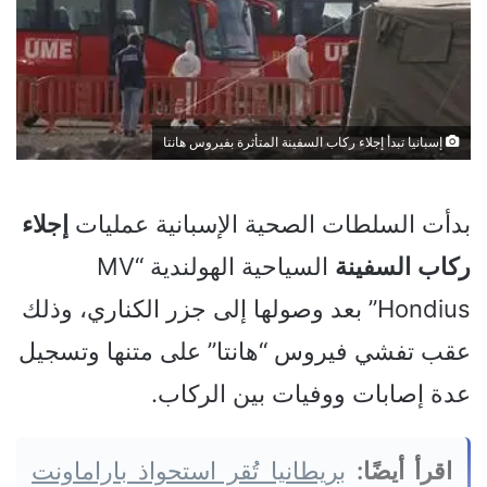
إسبانيا تبدأ إجلاء ركاب السفينة المتأثرة بفيروس هانتا
بدأت السلطات الصحية الإسبانية عمليات
إجلاء
ركاب
السفينة
السياحية الهولندية “MV
Hondius” بعد وصولها إلى جزر الكناري، وذلك
عقب تفشي فيروس “هانتا” على متنها وتسجيل
عدة إصابات ووفيات بين الركاب.
اقرأ أيضًا:
بريطانيا تُقر استحواذ باراماونت