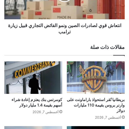
إجلاء
إسبانيا
السفينة
تبدأ
ركاب
ش
ي
ق
ي
و
ن
ي
غ
ل
انتعاش قوي لصادرات الصين ونمو الفائض التجاري قبيل زيارة
ي
ص
ترامب
ر
ا
ر
د
مقالات ذات صلة
ا
ر
ض
ا
ي
ت
ن
ا
ع
ل
ن
ص
أ
ي
د
ن
ا
و
بريطانيا تُقر استحواذ باراماونت على
كومرتس بنك يعتزم إعادة شراء
ء
ن
وارنر بروس بقيمة 110 مليارات
أسهم بقيمة 1.4 مليار دولار
ت
م
دولار
أغسطس 7, 2026
ر
و
أغسطس 7, 2026
ا
ا
م
ل