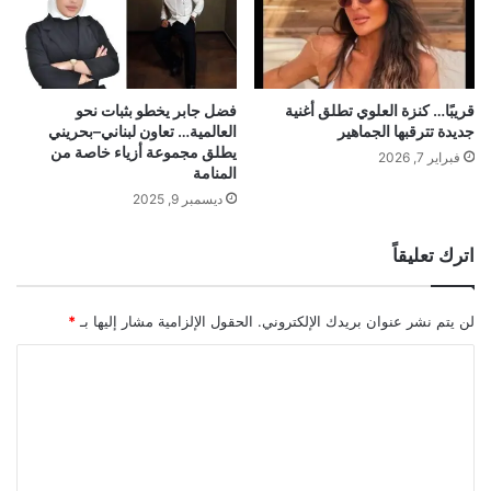
ي
ء
س
ه
ي
ا
ز
ل
ي
قريبًا… كنزة العلوي تطلق أغنية
فضل جابر يخطو بثبات نحو
ث
جديدة تترقبها الجماهير
العالمية… تعاون لبناني–بحريني
ا
ا
يطلق مجموعة أزياء خاصة من
د
ل
فبراير 7, 2026
المنامة
ح
ث
ديسمبر 9, 2025
م
ز
ه
اترك تعليقاً
ي
ح
ص
لن يتم نشر عنوان بريدك الإلكتروني.
الحقول الإلزامية مشار إليها بـ
*
د
ا
ج
ا
ل
ئ
ت
ز
ة
ع
J