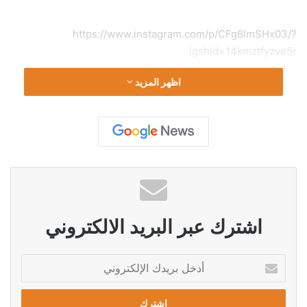
https://www.instagram.com/p/CFg8ImSHx03/?
igshid=14kmztfyzve5r
اظهر المزيد
اشترك عبر البريد الالكتروني
أ
د
خ
ل