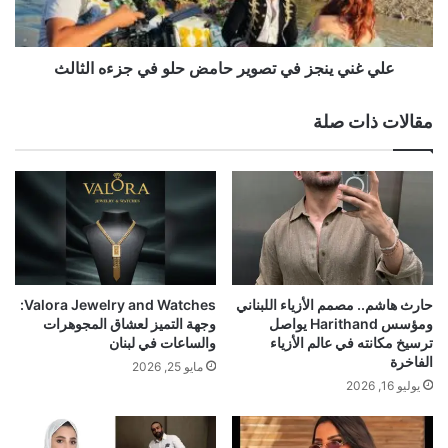
ق
ي
ى
ن
و
ج
ا
ز
علي غني ينجز في تصوير حامض حلو في جزءه الثالث
ل
ف
إ
ي
مقالات ذات صلة
ذ
ت
ا
ص
ع
و
ا
ي
ت
ر
ف
ح
ي
ا
م
م
ج
ض
حارث هاشم.. مصمم الأزياء اللبناني
Valora Jewelry and Watches:
م
ح
ومؤسس Harithand يواصل
وجهة التميز لعشاق المجوهرات
و
ل
ترسيخ مكانته في عالم الأزياء
والساعات في لبنان
ع
و
الفاخرة
مايو 25, 2026
ة
ف
يوليو 16, 2026
ا
ي
م
ج
ب
ز