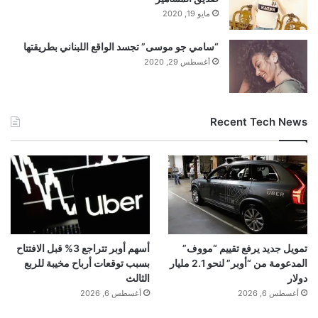
مايو 19, 2020
“سامي جو موسى” تجسد الواقع اللبناني بطريقتها
أغسطس 29, 2020
Recent Tech News
تمويل جديد يرفع تقييم “مووف”
أسهم أوبر تتراجع 3% قبل الافتتاح
المدعومة من “أوبر” لنحو 2.1 مليار
بسبب توقعات أرباح مخيبة للربع
دولار
الثالث
أغسطس 6, 2026
أغسطس 6, 2026