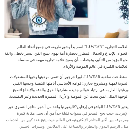
العلامة التجارية “LJ WEAR” اسم بدأ يشق طريقه في جميع أنحاء العالم
،كعنوان للإبداع والجمال المطرز بحضارة أمة تهوى نسج الفن. يسير بخطى واثقة
نحو المزيد من التألق، وتوقعات بأن يصبح علامة تجارية مهمة في سلسلة
العلامات الكبيرة في عالم الموضة والأزياء.
استطاعت صاحبة LJ WEAR، لورا جرجور أن تنمي موهبتها وحبها للمشغولات
اليدوية لمهنة ومشروع تجاري؛ قوامه الأساسي أناملها الذهبية وحسها الفني
ورغبتها العارمة في ارتياد عوالم جديدة ،شارتها الذوق والدقة والإبداع لتصبح
الوجهة المثلى لمن يبحث عن الموضة والأزياء المميزة الجديدة وغير التقليدية.
يعتبر LJ WEAR الواقع في إرفاين/كاليفورنيا واحد من أشهر متاجر التسوق عبر
الإنترنت، حيث نجح المتجر في سنوات قليلة جداً من أن يحتل مكانة كبيرة
ومرموقة بين أكبر المتاجر الإلكترونية في العالم حيث يتيح عدد كبير من الخدمات
مثل: الرسم اليدوي والتطريز والطباعة على الملابس، وسترات الجينيز.