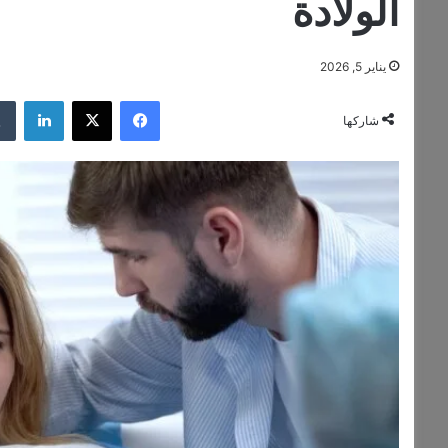
الولادة
يناير 5, 2026
فيسبوك
‫X
لينكدإن
شاركها