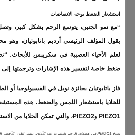
استشعار الضغط يوجه الانقباضات
“مع نمو الجنين، يتوسع الرحم بشكل كبير، وتصل تل
يقول المؤلف الرئيسي أرديم باتابوتيان، وهو 
لعلم الأحياء العصبية في سكريبس للأبحاث. “ت
ضغط خاصة لتفسير هذه الإشارات وترجمتها إل
للخلايا باستشعار اللمس والضغط. هذه المستشعر
PIEZO1 وPIEZO2، والتي تمكن الخلايا من الاستجابة للقوة الميكانيكية.