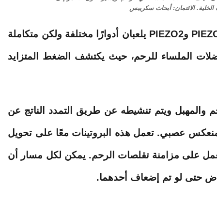
 الخلية. الائتمان: أبحاث سكريبس
وفي البحث الجديد، وجد باتابوتيان وزملاؤه أن PIEZO1 وPIEZO2 يلعبان أدوارًا مختلفة ولكن متكاملة
 أكثر نشاطًا في العضلات الملساء للرحم، حيث يكتشف الضغط المتزايد
 الرحم والمهبل ويتم تنشيطه عن طريق التمدد الناتج عن
عكس عصبي. تعمل هذه البروتينات معًا على تحويل
تعمل على مزامنة تقلصات الرحم. يمكن لكل مسار أن
خاض حتى لو تم إضعاف أحدهما.