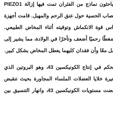
ولاختبار كيفية عمل هذه المسارات، استخدم الباحثون نماذج من الفئران تمت فيها إزالة PIEZO1
 الأعصاب الحسية حول عنق الرحم والمهبل. قامت أجهزة
س قوة الانكماش وتوقيته أثناء المخاض الطبيعي.
غطًا رحميًا أضعف وتأخرًا في الولادة، مما يشير إلى
ل معًا وأن فقدان كليهما يعطل المخاض بشكل كبير.
وأظهرت تجارب إضافية أن إشارات PIEZO تتحكم في إنتاج الكونيكسين 43، وهو البروتين الذي
رة خلايا العضلات الملساء المجاورة بحيث تنقبض
كوحدة واحدة. عندما غابت إشارة PIEZO، انخفضت مستويات الكونيكسين 43، وانهار التنسيق بين