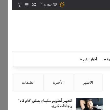
℃
38
مقال عشوائي
إضافة عمود جان
الوضع المظ
Qatar
ية
أخبار الفن
الأشهر
الأخيرة
تعليقات
الشهير أنطونيو سليمان يطلق “قام قام”
ونجاحات كبرى.