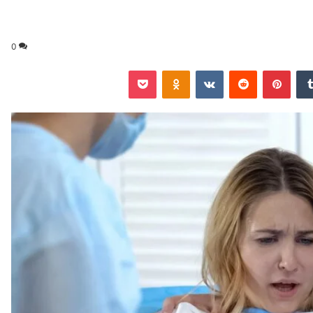
0
‏Tumblr
بينتيريست
‏Reddit
‏VKontakte
Odnoklassniki
‫Pocket