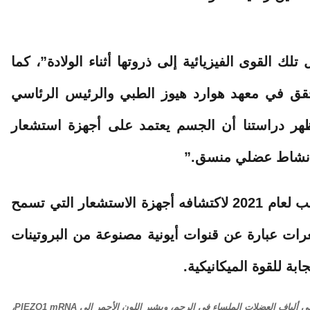
ك القوى الفيزيائية إلى ذروتها أثناء الولادة”، كما
محقق في معهد هوارد هيوز الطبي والرئيس الرئاسي
ظهر دراستنا أن الجسم يعتمد على أجهزة استشعار
ى نشاط عضلي منسق.”
فاز باتابوتيان بجائزة نوبل في الفسيولوجيا أو الطب لعام 2021 لاكتشافه أجهزة الاستشعار التي تسمح
ات عبارة عن قنوات أيونية مصنوعة من البروتينات
نسخ PIEZO1 في عضلات الرحم البشرية عند الأوان. يشير اللون الأخضر إلى ألياف العضلات الملساء في الرحم، ويشير اللون الأحمر إلى PIEZO1 mRNA،