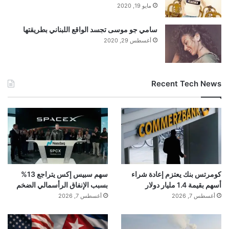
مايو 19, 2020
وكما هو متوقع، فإن أولئك الذين تطابقت آراؤهم
سامي جو موسى تجسد الواقع اللبناني بطريقتها
أغسطس 29, 2020
مع آراء المشاركين حصلوا على تقييم أكثر إيجابية.
ومع ذلك، فمن الجدير بالذكر أن مؤلفي
Recent Tech News
المشاركات ذات الموقف المحايد تم تصنيفهم
بشكل سلبي تمامًا مثل أولئك الذين اختلفوا معهم
علنًا.
توافق على عدم الاتفاق
كومرتس بنك يعتزم إعادة شراء
سهم سبيس إكس يتراجع 13%
أسهم بقيمة 1.4 مليار دولار
بسبب الإنفاق الرأسمالي الضخم
أغسطس 7, 2026
أغسطس 7, 2026
بشكل جماعي، خلصت 11 دراسة إلى ذلك
إن
التأكيد على الحياد لا يثير التعاطف بين الآخرين
.