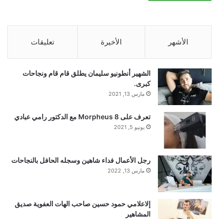
وفي الوقت نفسه، اعتبروا الضيف المحايد
أكثر لامبالاة وترددا بشأن هذه القضية مقارنة
الأشهر
الأخيرة
تعليقات
مع أولئك الذين حددوا موقفهم بوضوح”، يتابع
الشهير أنطونيو سليمان يطلق قام قام ونجاحات
الباحث.
كبرى.
مارس 13, 2021
تعرف على Morpheus 8 مع الدكتور رامي عبادي
في السيناريو الثالث، باستخدام عينة تمثيلية على
يونيو 5, 2021
المستوى الوطني، طلب الباحثون من المشاركين
رجل الأعمال فداء شاهين وسجله الحافل بالنجاحات
مارس 13, 2022
أن يتخيلوا أنهم كانوا يتصفحون وسائل التواصل
الاجتماعي وشاهدوا منشورًا ذكر فيه شخص ما أنه
إلاعلامي حمود حسين صاحب الهات العفوية صديق
المشاهير
ضد مبادرة مثيرة للجدل أو محايدة أو داعمة لها.