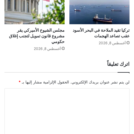
و
ة
ي
ش
ن
ت
و
و
س
ي
تركيا تقيد الملاحة في البحر الأسود
مجلس الشيوخ الأميركي يقر
akhabarqatar.com — قرار من ترامب يكلف الأميركيين 19
ط
عقب تصاعد الهجمات
مشروع قانون تمويل لتجنب إغلاق
ة
حكومي
م
مليار دولار
ق
أغسطس 8, 2026
و
ي
أغسطس 8, 2026
ج
ا
ة
س
اترك تعليقاً
الأميركيين
ترامب
قرار
مليار
ت
ي
ج
ة
يكلف
ن
لن يتم نشر عنوان بريدك الإلكتروني.
الحقول الإلزامية مشار إليها بـ
*
ب
ل
ا
ل
ل
م
ت
خ
ا
ع
ط
ل
ر