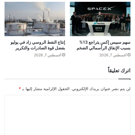
س
ب
ب
ب
akhabarqatar.com — مصير قيمة سبيس إكس على المحك..
ح
ر
مسؤول سابق في تسلا يكشف الشرط الحاسم لبقائها
ب
إ
سهم سبيس إكس يتراجع 13%
إنتاج النفط الروسي زاد في يوليو
ي
بسبب الإنفاق الرأسمالي الضخم
بفضل قوة الصادرات والتكرير
ر
إكس
المحك
سبيس
قيمة
أغسطس 7, 2026
أغسطس 7, 2026
ا
ن
مصير
اترك تعليقاً
لن يتم نشر عنوان بريدك الإلكتروني.
الحقول الإلزامية مشار إليها بـ
*
ا
ل
ت
ع