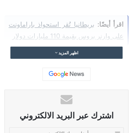
اقرأ أيضًا:
بريطانيا تُقر استحواذ باراماونت
على وارنر بروس بقيمة 110 مليارات دولار
اظهر المزيد
ووفقاً لإفصاح قدمته شركة الصواريخ القابلة
لإعادة الاستخدام إلى هيئة الأوراق المالية
والبورصات الأميركية، تسعى الشركة لجمع 75
مليار دولار من خلال بيع 555.6 مليون سهم
بسعر 135 دولاراً للسهم الواحد. وتُقدّر هذه
اشترك عبر البريد الالكتروني
الصفقة
قيمة
“
سبيس
إكس” بنحو 1.77 تريليون
دولار، مما يجعلها سابع أكبر شركة أمريكية من
أ